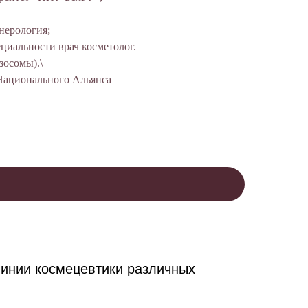
нерология;
ециальности врач косметолог.
кзосомы).\
Национального Альянса
инии космецевтики различных