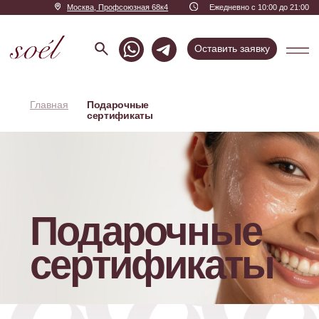
Москва, Профсоюзная 68к4
Ежедневно с 10:00 до 21:00
Оставить заявку
Главная
Подарочные
сертификаты
Подарочные
сертификаты
Подарочные
сертификаты в клинику
Соель
Отличный способ порадовать
близких и подарить им