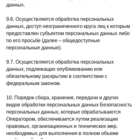
данных.
9.6. Осуществляется обработка персональных
данных, доступ неограниченного круга лиц к которым
+7 (495) 021-21-70
предоставлен субъектом персональных данных либо
aesteclinic@mail.ru
по его просьбе (далее – общедоступные
персональные данные).
Оставить заявку
9.7. Осуществляется обработка персональных
г. Москва, Профсоюзная 68к4
данных, подлежащих опубликованию или
Ежедневно с 10:00 до 21:00
обязательному раскрытию в соответствии с
федеральным законом.
Правила обработки персональных данных
Положение о подарочных сертификатах
Публична оферта
Политика конфиденциальности
Согласие на обработку персональных
Согласие на рассылку
данных
10. Порядок сбора, хранения, передачи и других
видов обработки персональных данных Безопасность
персональных данных, которые обрабатываются
Оператором, обеспечивается путем реализации
правовых, организационных и технических мер,
необходимых для выполнения в полном объеме