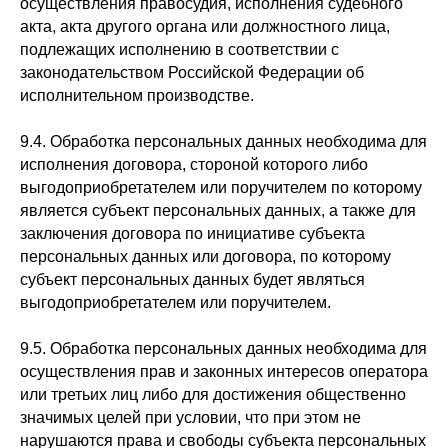
осуществления правосудия, исполнения судебного
акта, акта другого органа или должностного лица,
подлежащих исполнению в соответствии с
законодательством Российской Федерации об
исполнительном производстве.
Клиника эстетической
и инъекционной косметологии.
9.4. Обработка персональных данных необходима для
© 2025 Все права защищены
исполнения договора, стороной которого либо
выгодоприобретателем или поручителем по которому
является субъект персональных данных, а также для
заключения договора по инициативе субъекта
О нас
персональных данных или договора, по которому
Услуги
субъект персональных данных будет являться
Оборудование
выгодоприобретателем или поручителем.
Лицензия
Прайс-лист
Специалисты
9.5. Обработка персональных данных необходима для
осуществления прав и законных интересов оператора
Спецпредложения
или третьих лиц либо для достижения общественно
Контакты
значимых целей при условии, что при этом не
Сертификаты
нарушаются права и свободы субъекта персональных