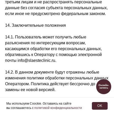
третьим лицам и не распространять персональные
данные без согласия субъекта персональных данных,
если иное не предусмотрено федеральным законом.
14. Заключительные положения
14.1. Пользователь может получить любые
разъяснения по интересующим вопросам,
касающимся обработки его персональных данных,
обратившись к Оператору с помощью электронной
почты info@slaesteclinic.ru.
14.2. В данном документе будут отражены любые
изменения политики обработки персональных данных
Оператором. Политика действует бессрочно до
Онлайн-
запись
замены ее новой версией.
14.3. Актуальная версия Политики в свободном
Мы используем Coockie. Оставаясь на сайте
OK
доступе расположена в сети Интернет по адресу
вы соглашаетесь с
политикой конфиденциальности
https://slaesteclinic.ru/page/policy/.