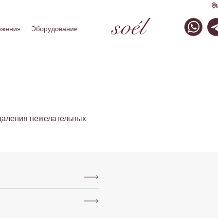
ожения
Оборудование
даления нежелательных