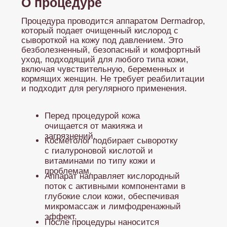
поток с активными компонентами в
глубокие слои кожи, обеспечивая
микромассаж и лимфодренажный
эффект.
После процедуры наносится
успокаивающий крем или маска.
Продолжительность около 30-40
минут, без боли и дискомфорта.
Можно сразу возвращаться к обычным
делам.
Описание
Dermadrop — это клинически доказанная
технология, которая сочетает современные
научные разработки и индивидуальный
подход. Она помогает увлажнить кожу,
разгладить мелкие морщины, улучшить
тонус и цвет лица, а также восстановить кожу
после воздействия солнца и холода.
Технология совместима с другими
косметологическими процедурами и
усиливает их эффект.
Аппарат DERMADROP
Аппарат Dermadrop — это современная
немецко-швейцарская разработка для
безинъекционного глубокого введения