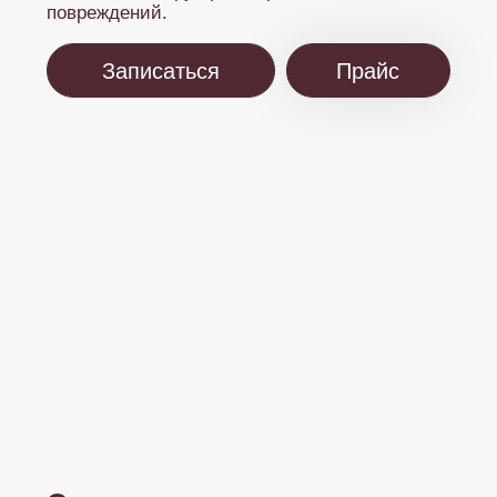
О процедуре
Процедура проводится аппаратом Dermadrop,
который подает очищенный кислород с
сывороткой на кожу под давлением. Это
безболезненный, безопасный и комфортный
уход, подходящий для любого типа кожи,
включая чувствительную, беременных и
кормящих женщин. Не требует реабилитации
и подходит для регулярного применения.
Перед процедурой кожа
очищается от макияжа и
загрязнений.
Косметолог подбирает сыворотку
с гиалуроновой кислотой и
витаминами по типу кожи и
проблемам.
Аппарат направляет кислородный