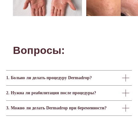
О нас
Услуги
Оборудование
Лицензия
Прайс-лист
Специалисты
Спецпредложения
Контакты
Сертификаты
1. Больно ли делать процедуру Dermadrop?
2. Нужна ли реабилитация после процедуры?
3. Можно ли делать Dermadrop при беременности?
+7 (495) 021-21-70
aesteclinic@mail.ru
Оставить заявку