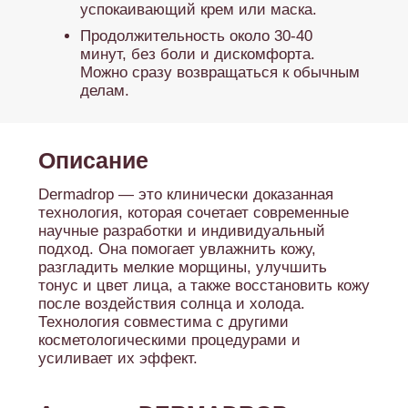
гиалуроновой кислоты,
витаминов и
других активных компонентов в кожу с
помощью технологии TDA (Transdermal
Application), где микрокапельный аэрозоль
с сывороткой подается на кожу под
высоким давлением очищенного кислорода
или воздуха, что обеспечивает
проникновение полезных веществ на
глубину до 3,5 мм без боли,
травмирования и периода восстановления.
Уникальный принцип работы аппарата
позволяет добиться интенсивного
увлажнения, питания и омоложения кожи,
а также заметного лифтинг-эффекта, при
этом процедура абсолютно безопасна,
подходит для любого возраста и типа
кожи, не вызывает неприятных ощущений
и не требует реабилитации. Dermadrop не
соприкасается с кожей, что исключает риск
инфицирования, а используемые
сыворотки имеют клинически доказанную
эффективность и пролонгированное
действие, делая аппарат отличной
альтернативой инъекционной
мезотерапии.