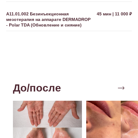
5 000 ₽
8 000 ₽
А11.01.002 Безинъекционная
45 мин | 11 000 ₽
мезотерапия на аппарате DERMADROP
- Polar TDA (Обновление и сияние)
Купить
Купить
Отличный способ порадовать
близких и подарить им
возможность позаботиться о
своей внешности.
Клиника эстетической
и инъекционной косметологии.
© 2025 Все права защищены