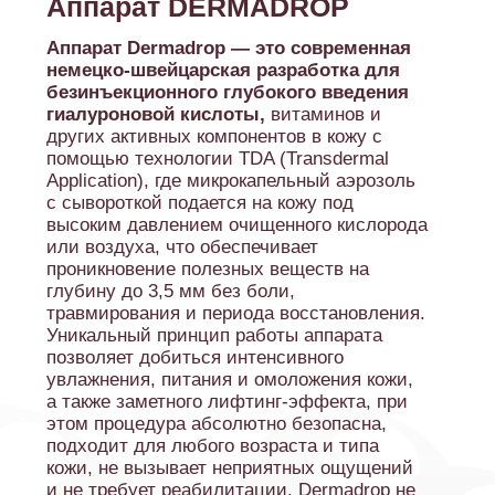
Показания:
01
Сухая, тусклая, обезвоженная
кожа
Мелкие морщины и снижение
02
упругости
Постакне, воспаления,
03
чувствительная кожа