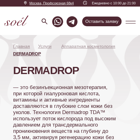
Москва, Профсоюзная 68к4
Ежедневно с 10:00 до 21:00
Оставить заявку
Главная
Услуги
Аппаратная косметология
DERMADROP
DERMADROP
— это безинъекционная мезотерапия,
при которой гиалуроновая кислота,
витамины и активные ингредиенты
доставляются в глубокие слои кожи без
уколов. Технология Dermadrop TDA™
использует поток кислорода под высоким
давлением для трансдермального
проникновения веществ на глубину до
3,5 мм, активируя регенерацию кожи без
повреждений.
Записаться
Прайс