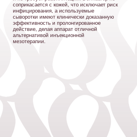
04
Возрастные изменения кожи
Необходимость восстановления
после агрессивных воздействий
05
(солнечные ожоги, холод)
Противопоказания:
01
Аллергия на компоненты сывороток
Острые воспалительные
02
процессы на коже
Тяжёлые хронические
03
заболевания (по согласованию с
врачом)
Процедура безопасна для беременных и кормящих
женщин, не требует реабилитации.