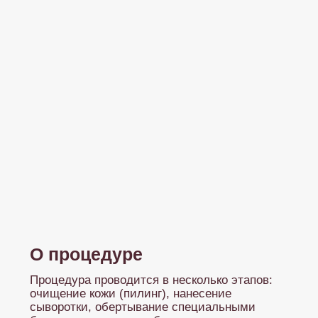
О процедуре
Процедура проводится в несколько этапов:
очищение кожи (пилинг), нанесение
сыворотки, обертывание специальными
бандажами и, при необходимости,
прессотерапия. Составы гипоаллергенны и не
требуют смывания после процедуры.
Описание
На подготовленную кожу наносят активный
состав, затем плотно обматывают
одноразовыми бандажами, пропитанными
этим составом. Бандажи оставляют на теле
30–60 минут, после чего их снимают, а
остатки средства аккуратно втирают или
промокают полотенцем. Процедура
комфортна, не требует душа после сеанса, и
может сочетаться с массажем или