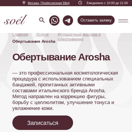
Москва, Профсоюзная 68к4
Ежедневно с 10:00 до 21:00
Оставить заявку
Главная
Услуги
Аппаратный массаж и
обертывание
Обертывание Arosha
Обертывание Arosha
— это профессиональная косметологическая
процедура с использованием специальных
бандажей, пропитанных активными
составами итальянского бренда Arosha.
Метод направлен на коррекцию фигуры,
борьбу с целлюлитом, улучшение тонуса и
увлажнение кожи.
Записаться