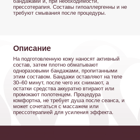
прессотерапией для усиления эффекта.
Показания:
Коррекция контуров тела,
01
уменьшение объемов
Борьба с целлюлитом и
02
“апельсиновой коркой”
03
Повышение упругости и тонуса
кожи
04
Уменьшение отечности
Профилактика обвисания
05
кожи при похудении
06
Улучшение цвета и структуры
кожи
Противопоказания:
01
Беременность и лактация
02
Онкологические заболевания
03
Тромбофлебит
04
Декомпенсированный сахарный
диабет
05
Тяжелые психические расстройства