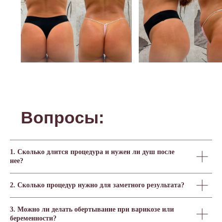
Подарочные
сертификаты в клинику
Соель
5 000 ₽
8 000 ₽
1. Сколько длится процедура и нужен ли душ после
нее?
Купить
Купить
2. Сколько процедур нужно для заметного результата?
Отличный способ порадовать
близких и подарить им
возможность позаботиться о
3. Можно ли делать обертывание при варикозе или
своей внешности.
беременности?