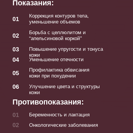
Острые инфекции, высокая
06
температура
Дерматологические заболевания и
07
повреждения кожи в зоне
воздействия
08
Проблемы с венами (по решению
врача)
До/после
Часто задаваемые
вопросы:
Вопросы: