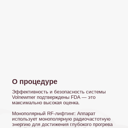
О процедуре
Эффективность и безопасность системы
Volnewmer подтверждены FDA — это
максимально высокая оценка.
Монополярный RF-лифтинг: Аппарат
использует монополярную радиочастотную
энергию для достижения глубокого прогрева
тканей кожи и подкожно-жировой клетчатки,
что запускает процесс омоложения и синтеза
коллагена.
Интеллектуальный контроль: Машина
автоматически контролирует параметры
процедуры в реальном времени, измеряя
импеданс кожи, что обеспечивает
безопасность и эффективность.
Водяное охлаждение: Контактная система
непрерывного водяного охлаждения
гарантирует комфорт во время процедуры
и минимизирует неприятные ощущения.
Преимущества Монопольного