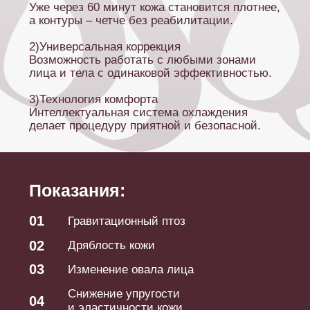
07
Второй подбородок
Морщины любой степени
08
выраженности
Противопоказания:
01
Онкологические заболевания
Беременность и период грудного
02
вскармливания
Воспаления, высыпания,
03
герпес в зоне воздействия
04
Открытые раны, повреждения кожи
05
Декомпенсированный сахарный
диабет
06
Эпилепсия
Иммунодефицит, тяжелые
07
аутоиммунные заболевания
Недавно установленные зубные
08
импланты (менее 1 года)
09
Тяжелые эндокринные заболевания
10
Психические расстройства