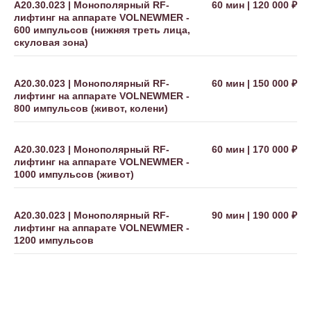
А20.30.023 | Монополярный RF-
60 мин | 120 000 ₽
лифтинг на аппарате VOLNEWMER -
600 импульсов (нижняя треть лица,
+7 (495) 021-21-70
скуловая зона)
aesteclinic@mail.ru
А20.30.023 | Монополярный RF-
60 мин | 150 000 ₽
Оставить заявку
лифтинг на аппарате VOLNEWMER -
800 импульсов (живот, колени)
г. Москва, Профсоюзная 68к4
Ежедневно с 10:00 до 21:00
А20.30.023 | Монополярный RF-
60 мин | 170 000 ₽
Правила обработки персональных данных
лифтинг на аппарате VOLNEWMER -
Положение о подарочных сертификатах
Публична оферта
Политика конфиденциальности
1000 импульсов (живот)
Согласие на обработку персональных
Согласие на рассылку
данных
А20.30.023 | Монополярный RF-
90 мин | 190 000 ₽
лифтинг на аппарате VOLNEWMER -
1200 импульсов