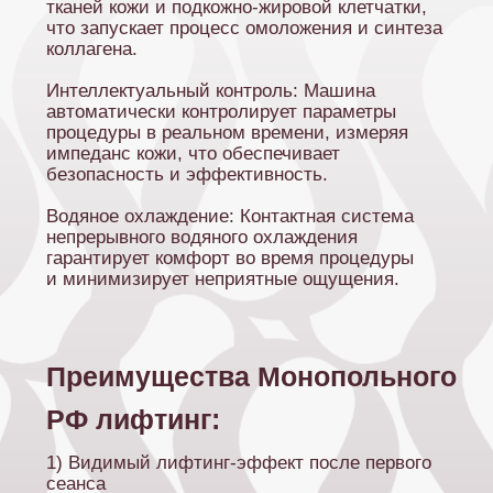
РФ лифтинг:
1) Видимый лифтинг-эффект после первого
сеанса
Уже через 60 минут кожа становится плотнее,
а контуры – четче без реабилитации.
2)Универсальная коррекция
Возможность работать с любыми зонами
лица и тела с одинаковой эффективностью.
3)Технология комфорта
Интеллектуальная система охлаждения
делает процедуру приятной и безопасной.
Показания:
01
Гравитационный птоз
02
Дряблость кожи
03
Изменение овала лица
Снижение упругости
04
и эластичности кожи
05
Малярные мешки
06
Нависшие веки