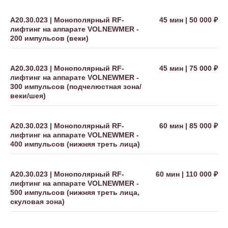
А20.30.023 | Монополярный RF-
45 мин | 50 000 ₽
лифтинг на аппарате VOLNEWMER -
Клиника эстетической
200 импульсов (веки)
и инъекционной косметологии.
© 2025 Все права защищены
А20.30.023 | Монополярный RF-
45 мин | 75 000 ₽
лифтинг на аппарате VOLNEWMER -
300 импульсов (подчелюстная зона/
веки/шея)
О нас
Услуги
Оборудование
А20.30.023 | Монополярный RF-
60 мин | 85 000 ₽
Лицензия
лифтинг на аппарате VOLNEWMER -
Прайс-лист
400 импульсов (нижняя треть лица)
Специалисты
Спецпредложения
А20.30.023 | Монополярный RF-
60 мин | 110 000 ₽
Контакты
лифтинг на аппарате VOLNEWMER -
500 импульсов (нижняя треть лица,
Сертификаты
скуловая зона)