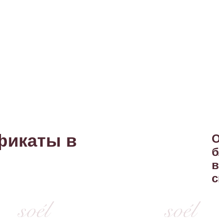
фикаты в
О
б
в
с